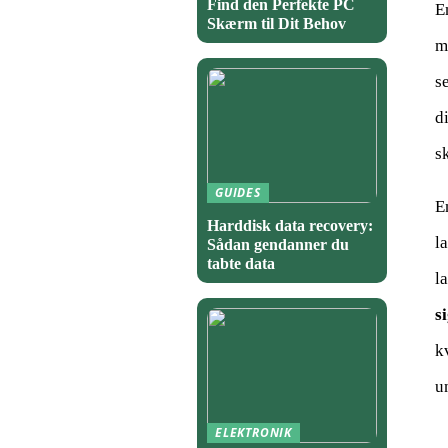
Find den Perfekte PC
E
Skærm til Dit Behov
m
s
d
s
GUIDES
E
Harddisk data recovery:
l
Sådan gendanner du
tabte data
l
si
k
u
ELEKTRONIK