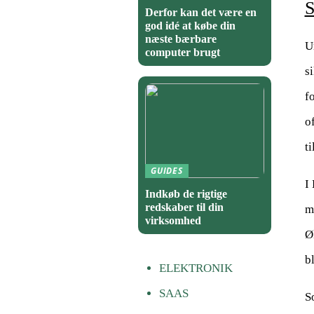
S
Derfor kan det være en
god idé at købe din
næste bærbare
U
computer brugt
s
f
o
t
GUIDES
I
Indkøb de rigtige
redskaber til din
m
virksomhed
Ø
b
ELEKTRONIK
SAAS
S