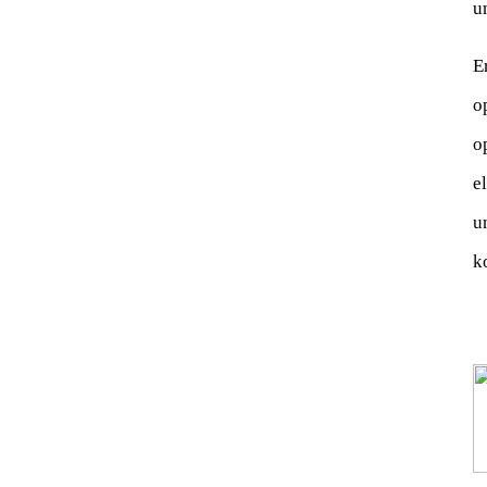
u
E
o
o
e
u
k