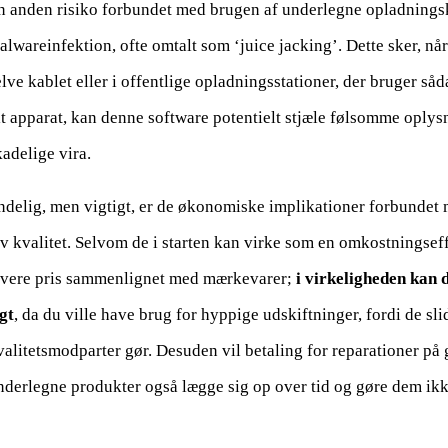
n anden risiko forbundet med brugen af underlegne opladningska
alwareinfektion, ofte omtalt som ‘juice jacking’. Dette sker, når
elve kablet eller i offentlige opladningsstationer, der bruger såd
it apparat, kan denne software potentielt stjæle følsomme oplysn
kadelige vira.
ndelig, men vigtigt, er de økonomiske implikationer forbundet
av kvalitet. Selvom de i starten kan virke som en omkostningsef
avere pris sammenlignet med mærkevarer;
i virkeligheden kan 
gt
, da du ville have brug for hyppige udskiftninger, fordi de sl
valitetsmodparter gør. Desuden vil betaling for reparationer på 
nderlegne produkter også lægge sig op over tid og gøre dem ikk