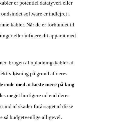
bler er potentiel datatyveri eller
 ondsindet software er indlejret i
anne kabler. Når de er forbundet til
inger eller inficere dit apparat med
 med brugen af opladningskabler af
fektiv løsning på grund af deres
de ende med at koste mere på lang
ides meget hurtigere ud end deres
grund af skader forårsaget af disse
e så budgetvenlige alligevel.