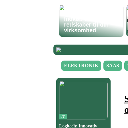
Indkøb de rigtige
redskaber til din
virksomhed
ELEKTRONIK
SAAS
IT
Logitech: Innovativ