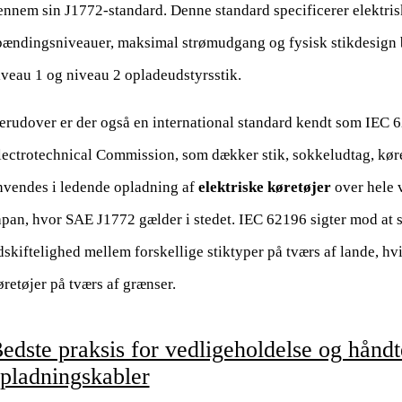
ennem sin J1772-standard. Denne standard specificerer elektris
pændingsniveauer, maksimal strømudgang og fysisk stikdesign 
iveau 1 og niveau 2 opladeudstyrsstik.
erudover er der også en international standard kendt som IEC 62
lectrotechnical Commission, som dækker stik, sokkeludtag, køre
nvendes i ledende opladning af
elektriske køretøjer
over hele
apan, hvor SAE J1772 gælder i stedet. IEC 62196 sigter mod at s
dskiftelighed mellem forskellige stiktyper på tværs af lande, hvi
øretøjer på tværs af grænser.
edste praksis for vedligeholdelse og håndt
pladningskabler