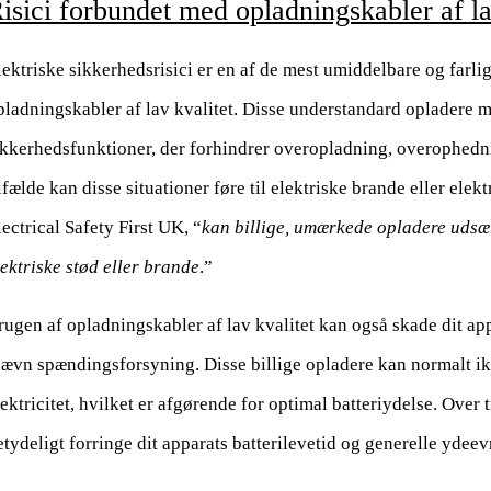
isici forbundet med opladningskabler af la
lektriske sikkerhedsrisici er en af de mest umiddelbare og farli
pladningskabler af lav kvalitet. Disse understandard opladere 
ikkerhedsfunktioner, der forhindrer overopladning, overophedni
lfælde kan disse situationer føre til elektriske brande eller elekt
lectrical Safety First UK, “
kan billige, umærkede opladere udsæt
lektriske stød eller brande
.”
rugen af opladningskabler af lav kvalitet kan også skade dit app
jævn spændingsforsyning. Disse billige opladere kan normalt ik
lektricitet, hvilket er afgørende for optimal batteriydelse. Over
etydeligt forringe dit apparats batterilevetid og generelle ydeev