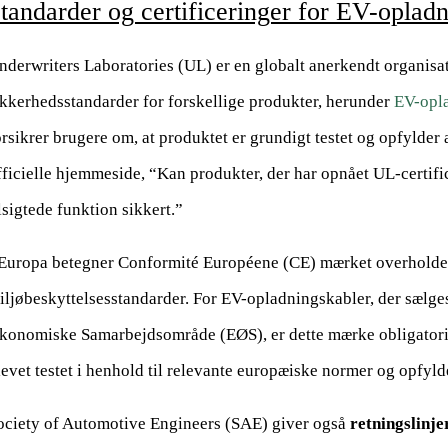
tandarder og certificeringer for EV-oplad
nderwriters Laboratories (UL) er en globalt anerkendt organisati
ikkerhedsstandarder for forskellige produkter, herunder
EV-opl
orsikrer brugere om, at produktet er grundigt testet og opfylder 
fficielle hjemmeside, “Kan produkter, der har opnået UL-certific
ilsigtede funktion sikkert.”
 Europa betegner Conformité Européene (CE) mærket overholdel
iljøbeskyttelsesstandarder. For EV-opladningskabler, der sælge
konomiske Samarbejdsområde (EØS), er dette mærke obligatorisk
levet testet i henhold til relevante europæiske normer og opfyld
ociety of Automotive Engineers (SAE) giver også
retningslinje