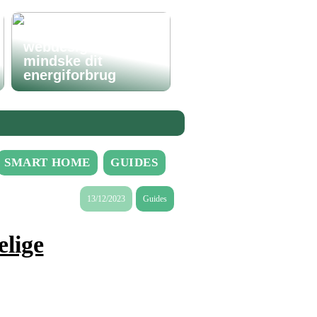
Hvordan godt
webdesign kan
mindske dit
energiforbrug
SMART HOME
GUIDES
13/12/2023
Guides
elige