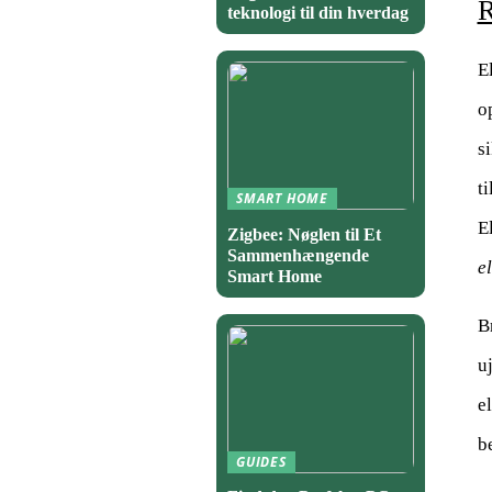
R
teknologi til din hverdag
E
o
s
ti
SMART HOME
E
Zigbee: Nøglen til Et
Sammenhængende
e
Smart Home
B
u
e
b
GUIDES