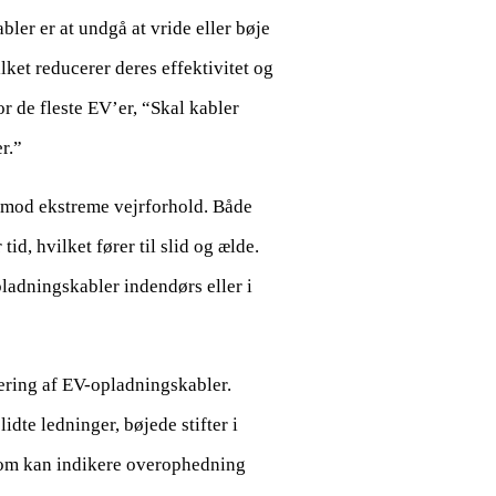
ler er at undgå at vride eller bøje
lket reducerer deres effektivitet og
r de fleste EV’er, “Skal kabler
r.”
r mod ekstreme vejrforhold. Både
d, hvilket fører til slid og ælde.
opladningskabler indendørs eller i
ering af EV-opladningskabler.
dte ledninger, bøjede stifter i
som kan indikere overophedning