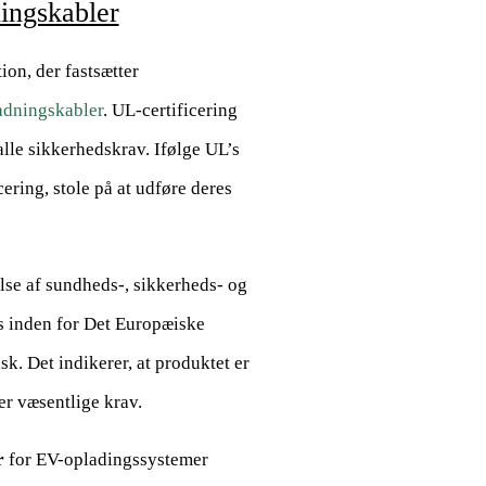
ningskabler
on, der fastsætter
adningskabler
. UL-certificering
alle sikkerhedskrav. Ifølge UL’s
ering, stole på at udføre deres
se af sundheds-, sikkerheds- og
s inden for Det Europæiske
. Det indikerer, at produktet er
er væsentlige krav.
r
for EV-opladingssystemer