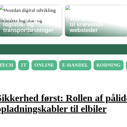
Hvordan digital
Avanceret
udvikling forbedrer
WordPress-løsning
logistik- og
til krævende
transportløsninger
websteder
TECH
IT
ONLINE
E-HANDEL
KODNING
Sikkerhed først: Rollen af pålid
opladningskabler til elbiler