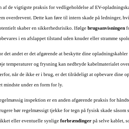
n af de vigtigste praksis for vedligeholdelse af EV-opladningskab
em overdrevent. Dette kan føre til intern skade på ledninger, hvi
otentielt skaber en sikkerhedsrisiko. Ifølge
brugsanvisningen
fo
pbevares i en afslappet tilstand uden knuder eller stramme spole
or det andet er det afgørende at beskytte dine opladningskable
øje temperaturer og frysning kan nedbryde kabelmaterialet over ti
erfor, når de ikke er i brug, er det tilrådeligt at opbevare dine 
et mindste under en form for ly.
egelmæssig inspektion er en anden afgørende praksis for håndt
rugere bør regelmæssigt tjekke for tegn på fysisk skade såsom sli
tikket eller eventuelle synlige
forbrændinger
på selve kablet, 