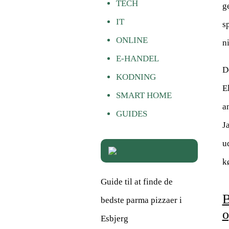
TECH
g
IT
s
ONLINE
n
E-HANDEL
D
KODNING
E
SMART HOME
a
GUIDES
J
u
k
Guide til at finde de
B
bedste parma pizzaer i
o
Esbjerg