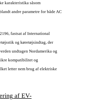
ke karakteristika såsom
blandt andre parametre for både AC
196, fastsat af International
tøjsstik og køretøjsindtag, der
 verden undtagen Nordamerika og
ikre kompatibilitet og
lket letter nem brug af elektriske
ering af EV-