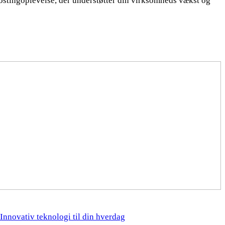
hostingoplevelse, der understøtter din virksomheds vækst og
Innovativ teknologi til din hverdag