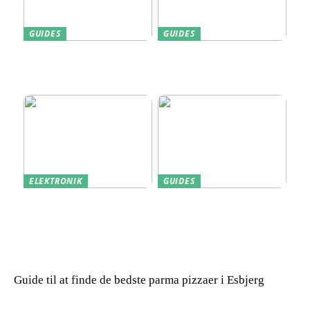
GUIDES
GUIDES
Find den Perfekte PC
Harddisk data recovery:
Skærm til Dit Behov
Sådan gendanner du tabte
data
ELEKTRONIK
GUIDES
Derfor kan det være en
Indkøb de rigtige
god idé at købe din næste
redskaber til din
bærbare computer brugt
virksomhed
Guide til at finde de bedste parma pizzaer i Esbjerg