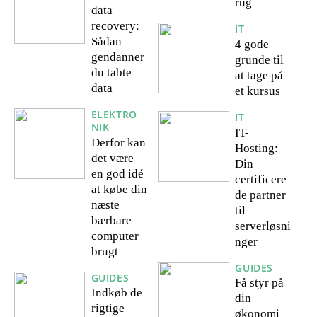
rug
data
recovery:
IT
Sådan
4 gode
gendanner
grunde til
du tabte
at tage på
data
et kursus
ELEKTRO
IT
NIK
IT-
Derfor kan
Hosting:
det være
Din
en god idé
certificere
at købe din
de partner
næste
til
bærbare
serverløsni
computer
nger
brugt
GUIDES
GUIDES
Få styr på
Indkøb de
din
rigtige
økonomi