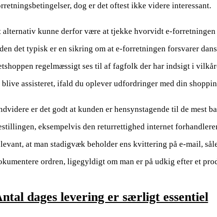
orretningsbetingelser, dog er det oftest ikke videre interessant.
t alternativ kunne derfor være at tjekke hvorvidt e-forretning
iden det typisk er en sikring om at e-forretningen forsvarer dan
etshoppen regelmæssigt ses til af fagfolk der har indsigt i vilkår
t blive assisteret, ifald du oplever udfordringer med din shoppin
ndvidere er det godt at kunden er hensynstagende til de mest b
estillingen, eksempelvis den returrettighed internet forhandleren
elevant, at man stadigvæk beholder ens kvittering på e-mail, s
okumentere ordren, ligegyldigt om man er på udkig efter et prod
ntal dages levering er særligt essentiel