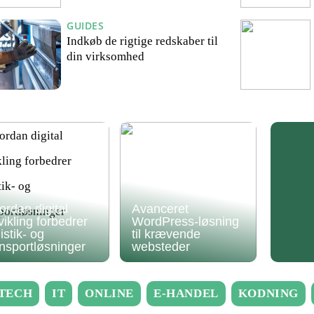
GUIDES
Indkøb de rigtige redskaber til
din virksomhed
ordan digital
Avanceret
vikling forbedrer
WordPress-løsning
istik- og
til krævende
ansportløsninger
websteder
TECH
IT
ONLINE
E-HANDEL
KODNING