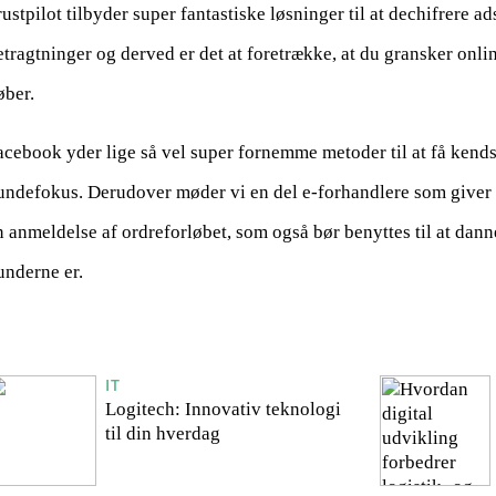
rustpilot tilbyder super fantastiske løsninger til at dechifrere ad
etragtninger og derved er det at foretrække, at du gransker onl
øber.
acebook yder lige så vel super fornemme metoder til at få kendsk
undefokus. Derudover møder vi en del e-forhandlere som giver f
n anmeldelse af ordreforløbet, som også bør benyttes til at dann
underne er.
IT
Logitech: Innovativ teknologi
til din hverdag