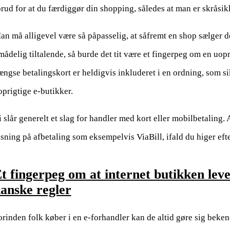
orud for at du færdiggør din shopping, således at man er skråsikk
an må alligevel være så påpasselig, at såfremt en shop sælger de
mådelig tiltalende, så burde det tit være et fingerpeg om en uo
ængse betalingskort er heldigvis inkluderet i en ordning, som 
oprigtige e-butikker.
i slår generelt et slag for handler med kort eller mobilbetaling.
øsning på afbetaling som eksempelvis ViaBill, ifald du higer efte
t fingerpeg om at internet butikken lever 
anske regler
orinden folk køber i en e-forhandler kan de altid gøre sig beke