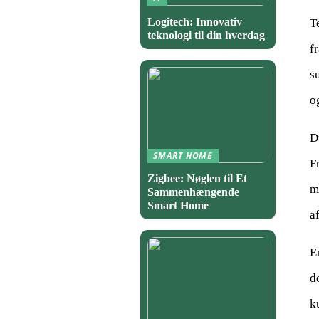
Logitech: Innovativ
T
teknologi til din hverdag
f
s
o
D
SMART HOME
F
Zigbee: Nøglen til Et
m
Sammenhængende
Smart Home
a
E
do
ku