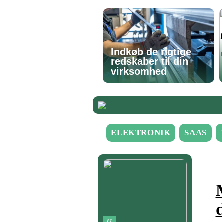
Indkøb de rigtige
redskaber til din
virksomhed
ELEKTRONIK
SAAS
IT