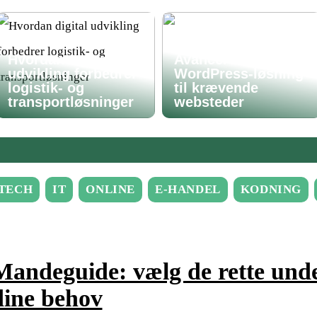
Hvordan digital
Avanceret
udvikling forbedrer
WordPress-løsning
logistik- og
til krævende
transportløsninger
websteder
TECH
IT
ONLINE
E-HANDEL
KODNING
Mandeguide: vælg de rette unde
dine behov