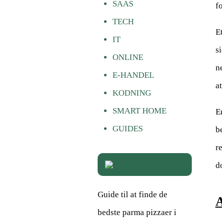
SAAS
f
TECH
E
IT
s
ONLINE
n
E-HANDEL
a
KODNING
SMART HOME
E
GUIDES
b
r
d
Guide til at finde de
A
bedste parma pizzaer i