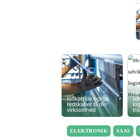
Hv
Indkøb de rigtige
ud
redskaber til din
log
virksomhed
tr
ELEKTRONIK
SAAS