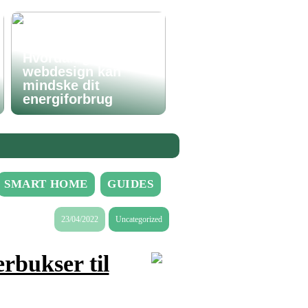
Hvordan godt
webdesign kan
mindske dit
energiforbrug
SMART HOME
GUIDES
23/04/2022
Uncategorized
rbukser til