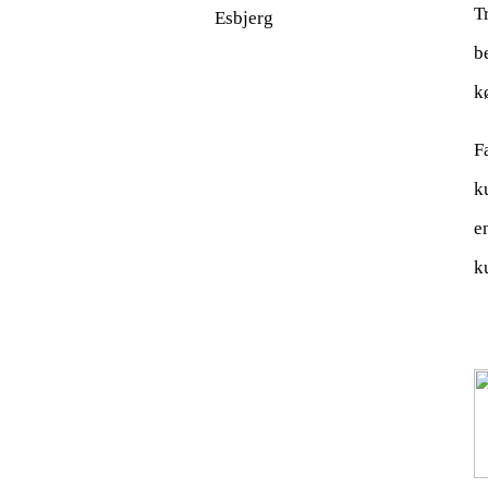
T
Esbjerg
b
k
F
k
e
k