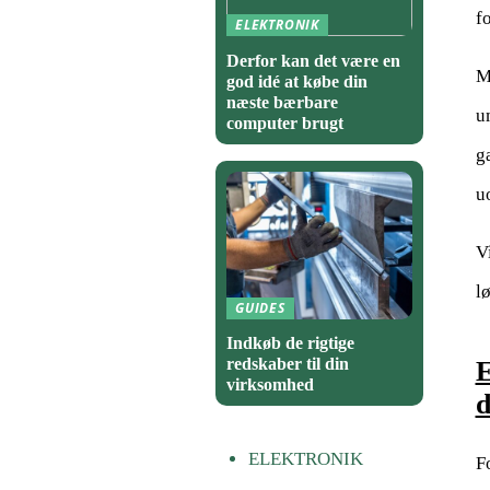
f
ELEKTRONIK
Derfor kan det være en
M
god idé at købe din
næste bærbare
u
computer brugt
g
u
V
l
GUIDES
Indkøb de rigtige
redskaber til din
E
virksomhed
d
ELEKTRONIK
F