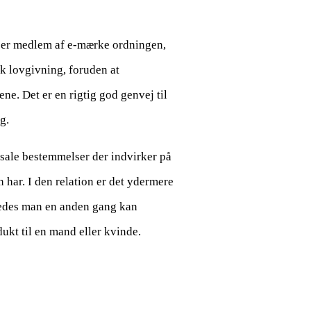
en er medlem af e-mærke ordningen,
sk lovgivning, foruden at
ene. Det er en rigtig god genvej til
g.
asale bestemmelser der indvirker på
 har. I den relation er det ydermere
åledes man en anden gang kan
ukt til en mand eller kvinde.