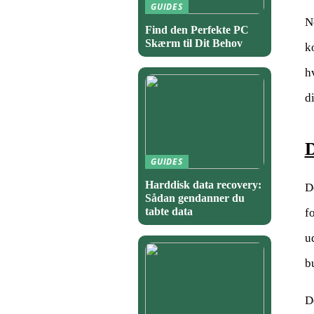
GUIDES
N
Find den Perfekte PC
Skærm til Dit Behov
k
h
d
D
GUIDES
Harddisk data recovery:
D
Sådan gendanner du
tabte data
fo
u
b
D