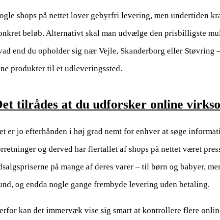
ogle shops på nettet lover gebyrfri levering, men undertiden kræv
onkret beløb. Alternativt skal man udvælge den prisbilligste mu
vad end du opholder sig nær Vejle, Skanderborg eller Støvring – v
ine produkter til et udleveringssted.
et tilrådes at du udforsker online virk
et er jo efterhånden i høj grad nemt for enhver at søge informati
rretninger og derved har flertallet af shops på nettet været press
dsalgspriserne på mange af deres varer – til børn og babyer, men 
und, og endda nogle gange frembyde levering uden betaling.
erfor kan det immervæk vise sig smart at kontrollere flere onlin