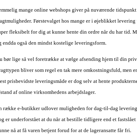
emmelig mange online webshops giver på nuværende tidspunkt e
ragtmuligheder. Førstevalget hos mange er i øjeblikket levering t
uper fleksibelt for dig at kunne hente din ordre når du har tid. 
g endda også den mindst kostelige leveringsform.
u bør lige så vel foretrække at vælge afsending hjem til din priv
ragttypen bliver som regel en tak mere omkostningsfuld, men e
est prisbevidste leveringsmåde er dog selv at hente produkterne
fstand af online virksomhedens arbejdslager.
n række e-butikker udlover muligheden for dag-til-dag levering 
g er underforstået at du når at bestille tidligere end et fastslået
nne nå at få varen betjent forud for at de lageransatte får fri.