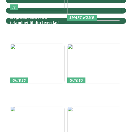
IT
Logitech: Innovativ
SMART HOME
teknologi til din hverdag
Zigbee: Nøglen til Et
Sammenhængende Smart
Home
GUIDES
GUIDES
Find den Perfekte PC
Harddisk data recovery:
Skærm til Dit Behov
Sådan gendanner du tabte
data