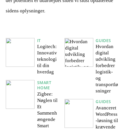
der potentielt er udarbejdet siden vi sidst opdaterede
sidens oplysninger.
IT
GUIDES
Logitech:
Hvordan
Innovativ
digital
teknologi
udvikling
til din
forbedrer
hverdag
logistik-
og
SMART
transportlø
HOME
sninger
Zigbee:
Nøglen til
GUIDES
Et
Avanceret
Sammenh
WordPress
ængende
-løsning til
Smart
krævende