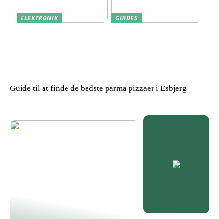
ELEKTRONIK
GUIDES
Derfor kan det være en
Indkøb de rigtige
god idé at købe din næste
redskaber til din
bærbare computer brugt
virksomhed
Guide til at finde de bedste parma pizzaer i Esbjerg