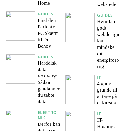
Home
websteder
GUIDES
GUIDES
Find den
Hvordan
Perfekte
godt
PC Skærm
webdesign
til Dit
kan
Behov
mindske
dit
GUIDES
energiforb
Harddisk
rug
data
recovery:
IT
Sådan
4 gode
gendanner
grunde til
du tabte
at tage på
data
et kursus
ELEKTRO
IT
NIK
IT-
Derfor kan
Hosting:
det være