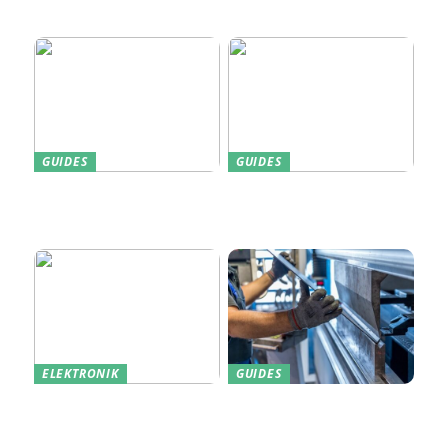
Sammenhængende Smart
Home
GUIDES
GUIDES
Find den Perfekte PC
Harddisk data recovery:
Skærm til Dit Behov
Sådan gendanner du tabte
data
ELEKTRONIK
GUIDES
Derfor kan det være en
Indkøb de rigtige
god idé at købe din næste
redskaber til din
bærbare computer brugt
virksomhed