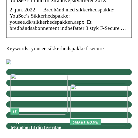
YouSee’s tilbud til Strandvejskvarteret 2018
2. jun. 2022 — Bredbånd med sikkerhedspakke;
YouSee’s Sikkerhedspakke:
yousee.dk/sikkerhedspakken.aspx. Et
bredbåndsabonnement indbefatter 3 styk F-Secure …
Keywords: yousee sikkerhedspakke f-secure
IT
Logitech: Innovativ
SMART HOME
teknologi til din hverdag
Zigbee: Nøglen til Et