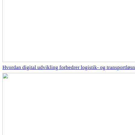
Hvordan digital udvikling forbedrer logistik- og transportløs