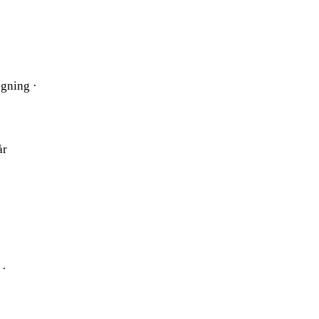
gning ·
år
 ·