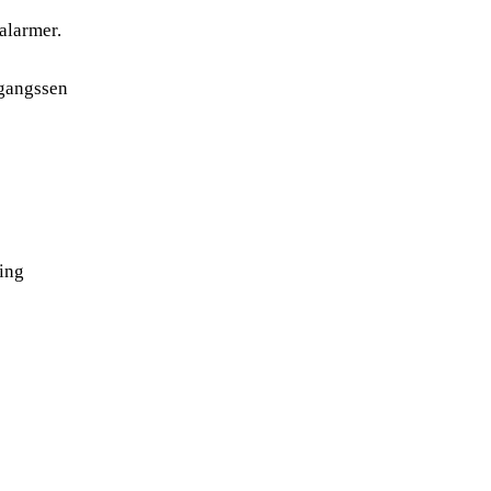
alarmer.
dgangssen
ing