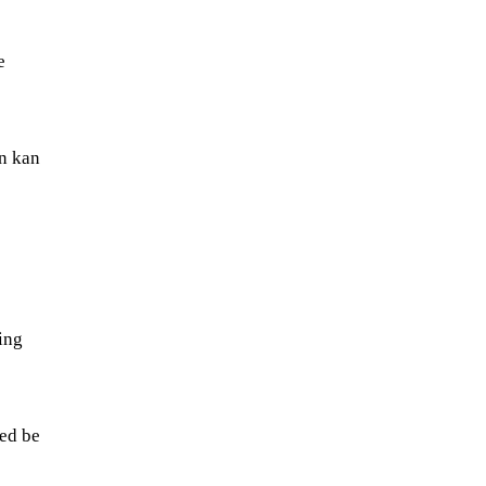
e
en kan
ing
med be