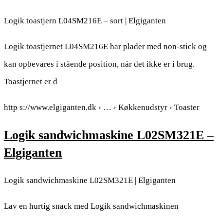
Logik toastjern L04SM216E – sort | Elgiganten
Logik toastjernet L04SM216E har plader med non-stick og
kan opbevares i stående position, når det ikke er i brug.
Toastjernet er d
http s://www.elgiganten.dk › … › Køkkenudstyr › Toaster
Logik sandwichmaskine L02SM321E –
Elgiganten
Logik sandwichmaskine L02SM321E | Elgiganten
Lav en hurtig snack med Logik sandwichmaskinen