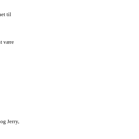
et til
at være
og Jerry,