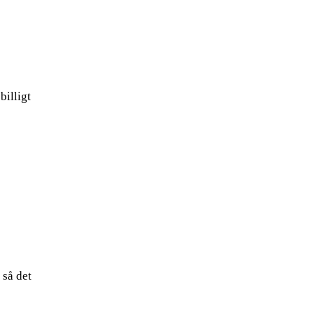
billigt
 så det