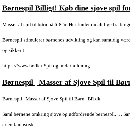
Børnespil Billigt! Køb dine sjove spil f
Masser af spil til børn på 6-8 år. Her finder du alt lige fra bingo
Børnespil stimulerer børnenes udvikling og kan samtidig være
og sikkert!
http s://www.br.dk › Spil og underholdning
Børnespil | Masser af Sjove Spil til Bø
Børnespil | Masser af Sjove Spil til Børn | BR.dk
Saml børnene omkring sjove og udfordrende børnespil. … Samtid
er en fantastisk …