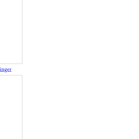
ninger