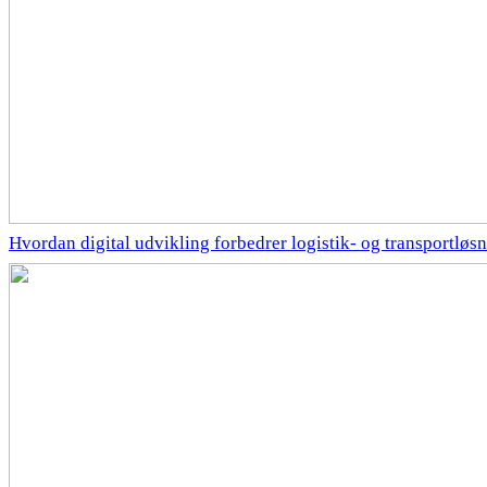
Hvordan digital udvikling forbedrer logistik- og transportløs