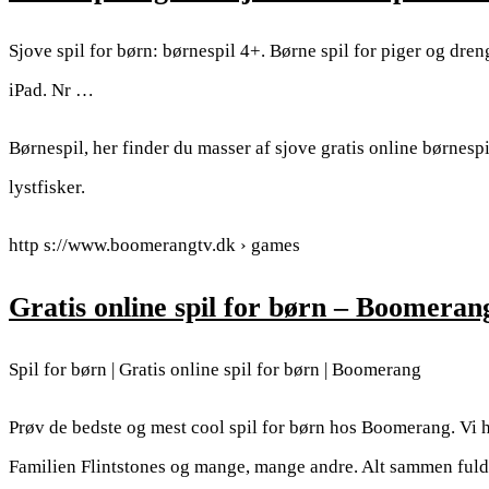
Sjove spil for børn: børnespil 4+. Børne spil for piger og dr
iPad. Nr …
Børnespil, her finder du masser af sjove gratis online børnespi
lystfisker.
http s://www.boomerangtv.dk › games
Gratis online spil for børn – Boomeran
Spil for børn | Gratis online spil for børn | Boomerang
Prøv de bedste og mest cool spil for børn hos Boomerang. Vi 
Familien Flintstones og mange, mange andre. Alt sammen fuld