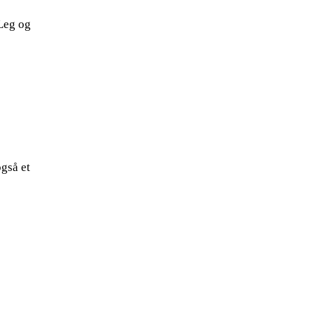
 Leg og
også et