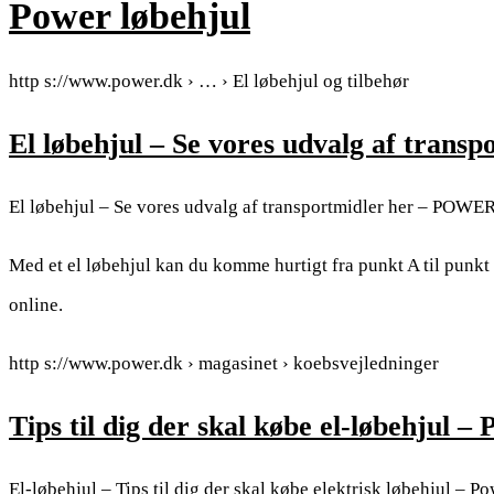
Power løbehjul
http s://www.power.dk › … › El løbehjul og tilbehør
El løbehjul – Se vores udvalg af tran
El løbehjul – Se vores udvalg af transportmidler her – POWE
Med et el løbehjul kan du komme hurtigt fra punkt A til punk
online.
http s://www.power.dk › magasinet › koebsvejledninger
Tips til dig der skal købe el-løbehjul
El-løbehjul – Tips til dig der skal købe elektrisk løbehjul – P