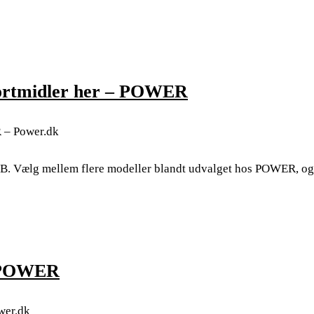
sportmidler her – POWER
R – Power.dk
t B. Vælg mellem flere modeller blandt udvalget hos POWER, og 
 – POWER
ower.dk