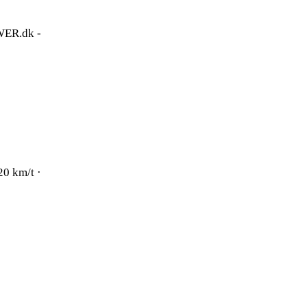
WER.dk -
20 km/t ·