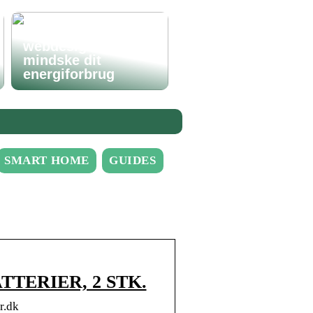
Hvordan godt
webdesign kan
mindske dit
energiforbrug
SMART HOME
GUIDES
TERIER, 2 STK.
r.dk