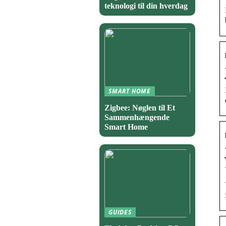
teknologi til din hverdag
SMART HOME
Zigbee: Nøglen til Et
Sammenhængende
Smart Home
GUIDES