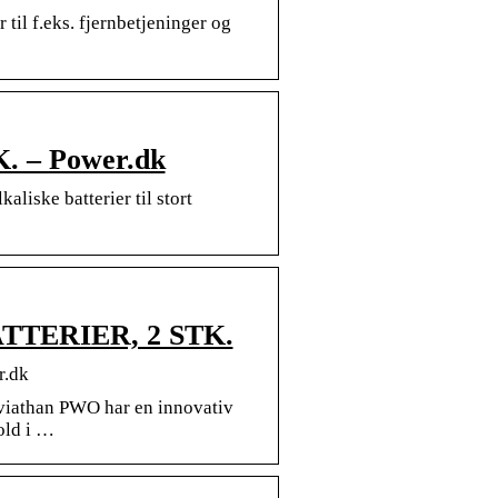
l f.eks. fjernbetjeninger og
 – Power.dk
ke batterier til stort
TERIER, 2 STK.
.dk
viathan PWO har en innovativ
old i …