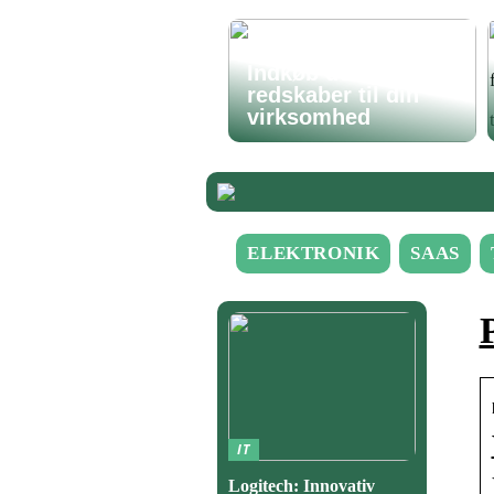
Indkøb de rigtige
redskaber til din
virksomhed
ELEKTRONIK
SAAS
IT
Logitech: Innovativ