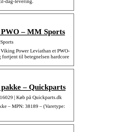
il-dag-levering.
re PWO – MM Sports
Sports
r Viking Power Leviathan et PWO-
 fortjent til betegnelsen hardcore
. pakke – Quickparts
16029 | Køb på Quickparts.dk
akke – MPN: 38189 – (Varetype: