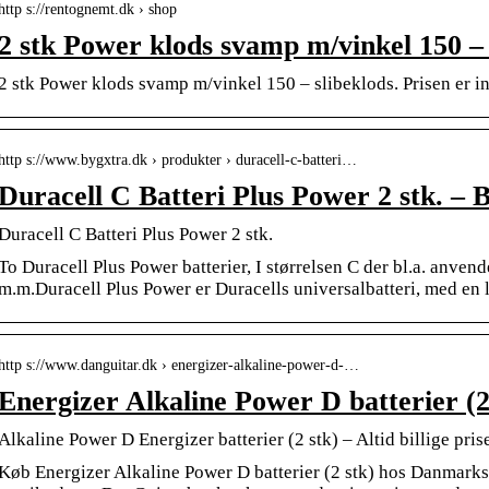
http s://rentognemt.dk › shop
2 stk Power klods svamp m/vinkel 150 –
2 stk Power klods svamp m/vinkel 150 – slibeklods. Prisen er in
http s://www.bygxtra.dk › produkter › duracell-c-batteri…
Duracell C Batteri Plus Power 2 stk. – 
Duracell C Batteri Plus Power 2 stk.
To Duracell Plus Power batterier, I størrelsen C der bl.a. anvend
m.m.Duracell Plus Power er Duracells universalbatteri, med en l
http s://www.danguitar.dk › energizer-alkaline-power-d-…
Energizer Alkaline Power D batterier (
Alkaline Power D Energizer batterier (2 stk) – Altid billige pris
Køb Energizer Alkaline Power D batterier (2 stk) hos Danmarks