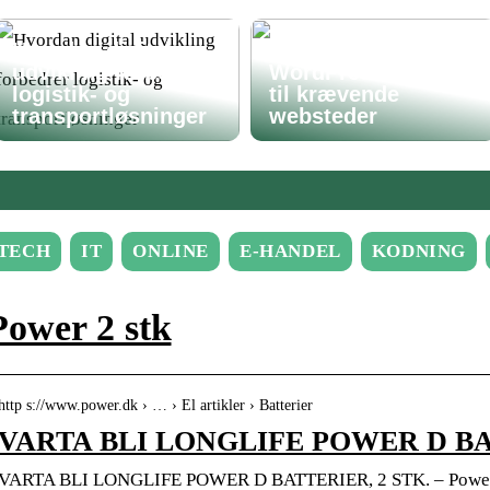
Hvordan digital
Avanceret
udvikling forbedrer
WordPress-løsning
logistik- og
til krævende
transportløsninger
websteder
TECH
IT
ONLINE
E-HANDEL
KODNING
Power 2 stk
http s://www.power.dk › … › El artikler › Batterier
VARTA BLI LONGLIFE POWER D BAT
VARTA BLI LONGLIFE POWER D BATTERIER, 2 STK. – Powe