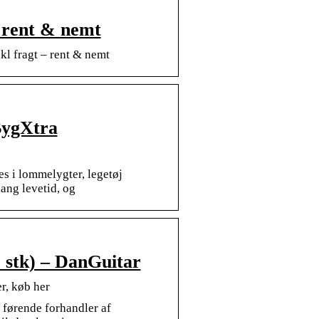
 rent & nemt
kl fragt – rent & nemt
BygXtra
es i lommelygter, legetøj
ang levetid, og
2 stk) – DanGuitar
er, køb her
 førende forhandler af