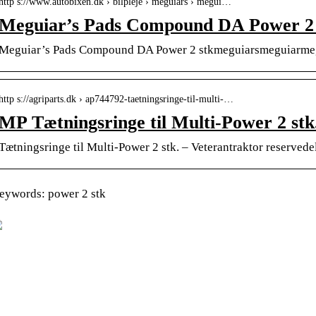
http s://www.autobixen.dk › bilpleje › meguiars › megui…
Meguiar’s Pads Compound DA Power 2 s
Meguiar’s Pads Compound DA Power 2 stkmeguiarsmeguiarme
http s://agriparts.dk › ap744792-taetningsringe-til-multi-…
MP Tætningsringe til Multi-Power 2 stk
Tætningsringe til Multi-Power 2 stk. – Veterantraktor reservede
eywords: power 2 stk