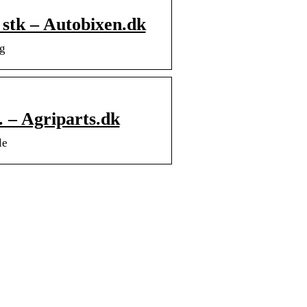
tk – Autobixen.dk
g
. – Agriparts.dk
le