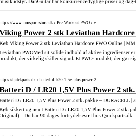
musikudstyr. DanGuitar har konkurrencedygtige priser og dag-t
http s://www.mmsportsstore.dk › Pre-Workout-PWO › v…
Viking Power 2 stk Leviathan Hardco
Køb Viking Power 2 stk Leviathan Hardcore PWO Online | MM 
Leviathan PWOMed sit solide indhold af aktive ingredienser e
produkt, der virkelig skiller sig ud. Et PWO-produkt, der gør sig
http s://quickparts.dk › batteri-d-lr20-1-5v-plus-power-2…
Batteri D / LR20 1,5V Plus Power 2 stk
Batteri D / LR20 1,5V Plus Power 2 stk. pakke – DURACELL | 3
Køb sikkert og nemt Batteri D / LR20 1,5V Plus Power 2 stk. p
Original) – Du har 90 dages fortrydelsesret hos Quickparts.dk