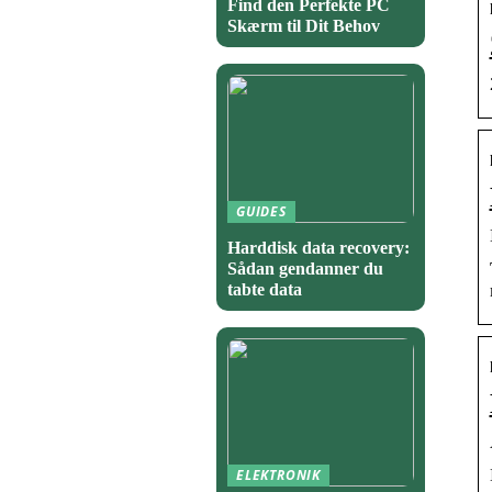
Find den Perfekte PC
Skærm til Dit Behov
GUIDES
Harddisk data recovery:
Sådan gendanner du
tabte data
ELEKTRONIK