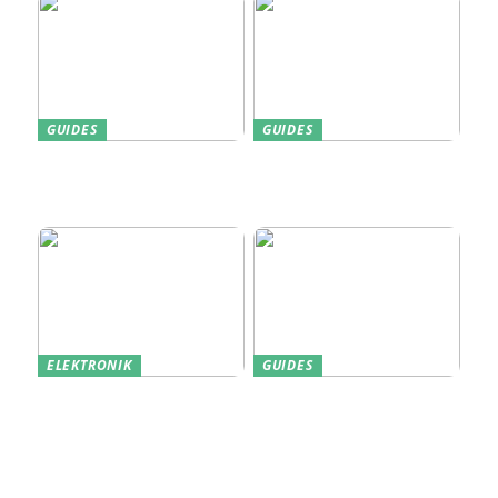
GUIDES
GUIDES
Find den Perfekte PC
Harddisk data recovery:
Skærm til Dit Behov
Sådan gendanner du tabte
data
ELEKTRONIK
GUIDES
Derfor kan det være en
Indkøb de rigtige
god idé at købe din næste
redskaber til din
bærbare computer brugt
virksomhed