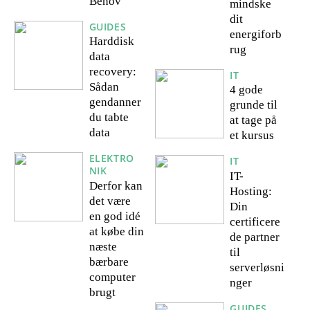
Behov
mindske
dit
GUIDES
energiforb
Harddisk
rug
data
recovery:
IT
Sådan
4 gode
gendanner
grunde til
du tabte
at tage på
data
et kursus
ELEKTRO
IT
NIK
IT-
Derfor kan
Hosting:
det være
Din
en god idé
certificere
at købe din
de partner
næste
til
bærbare
serverløsni
computer
nger
brugt
GUIDES