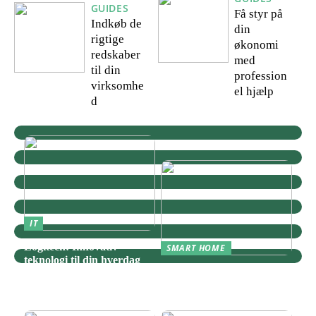
GUIDES
Få styr på
Indkøb de
din
rigtige
økonomi
redskaber
med
til din
profession
virksomhe
el hjælp
d
IT
Logitech: Innovativ
SMART HOME
teknologi til din hverdag
Zigbee: Nøglen til Et
Sammenhængende Smart
Home