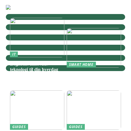
IT
Logitech: Innovativ
SMART HOME
teknologi til din hverdag
Zigbee: Nøglen til Et
Sammenhængende Smart
Home
GUIDES
GUIDES