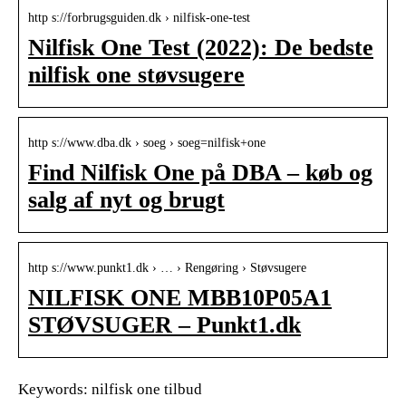
http s://forbrugsguiden.dk › nilfisk-one-test
Nilfisk One Test (2022): De bedste
nilfisk one støvsugere
http s://www.dba.dk › soeg › soeg=nilfisk+one
Find Nilfisk One på DBA – køb og
salg af nyt og brugt
http s://www.punkt1.dk › … › Rengøring › Støvsugere
NILFISK ONE MBB10P05A1
STØVSUGER – Punkt1.dk
Keywords: nilfisk one tilbud