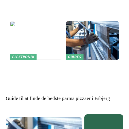
Find den Perfekte PC
Harddisk data recovery:
Skærm til Dit Behov
Sådan gendanner du tabte
data
ELEKTRONIK
GUIDES
Derfor kan det være en
Indkøb de rigtige
god idé at købe din næste
redskaber til din
bærbare computer brugt
virksomhed
Guide til at finde de bedste parma pizzaer i Esbjerg