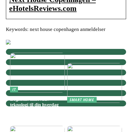
eHotelsReviews.com
Keywords: next house copenhagen anmeldelser
IT
Logitech: Innovativ
SMART HOME
teknologi til din hverdag
Zigbee: Nøglen til Et
Sammenhængende Smart
Home