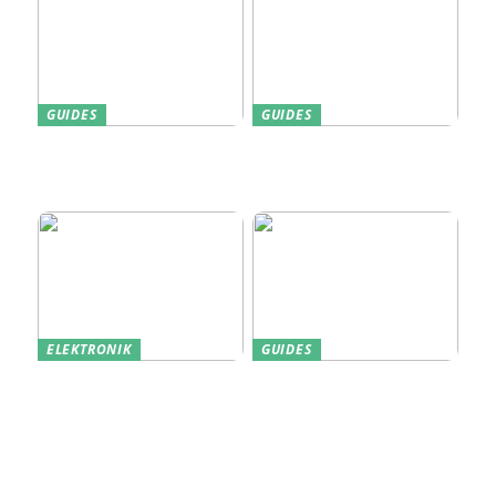
GUIDES
GUIDES
Find den Perfekte PC
Harddisk data recovery:
Skærm til Dit Behov
Sådan gendanner du tabte
data
ELEKTRONIK
GUIDES
Derfor kan det være en
Indkøb de rigtige
god idé at købe din næste
redskaber til din
bærbare computer brugt
virksomhed