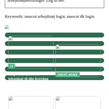
arbejdstøjbestillinger. Log in her.
Keywords: mascot arbejdstøj login, mascot dk login
IT
Logitech: Innovativ
SMART HOME
teknologi til din hverdag
Zigbee: Nøglen til Et
Sammenhængende Smart
Home