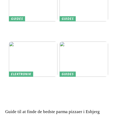
GUIDES
GUIDES
Find den Perfekte PC
Harddisk data recovery:
Skærm til Dit Behov
Sådan gendanner du tabte
data
ELEKTRONIK
GUIDES
Derfor kan det være en
Indkøb de rigtige
god idé at købe din næste
redskaber til din
bærbare computer brugt
virksomhed
Guide til at finde de bedste parma pizzaer i Esbjerg