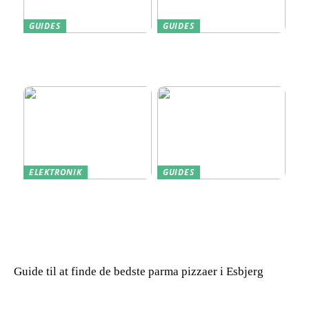
GUIDES
GUIDES
Find den Perfekte PC
Harddisk data recovery:
Skærm til Dit Behov
Sådan gendanner du tabte
data
ELEKTRONIK
GUIDES
Derfor kan det være en
Indkøb de rigtige
god idé at købe din næste
redskaber til din
bærbare computer brugt
virksomhed
Guide til at finde de bedste parma pizzaer i Esbjerg