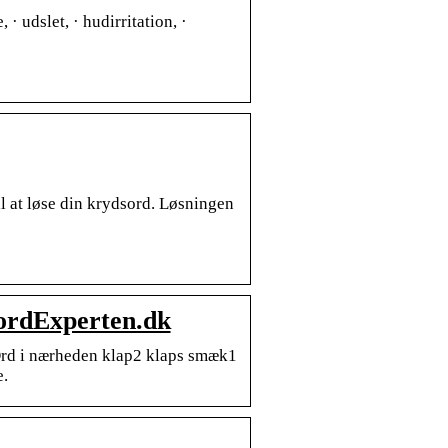
· udslet, · hudirritation, ·
l at løse din krydsord. Løsningen
ordExperten.dk
Ord i nærheden klap2 klaps smæk1
.