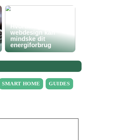
Hvordan godt
webdesign kan
mindske dit
energiforbrug
SMART HOME
GUIDES