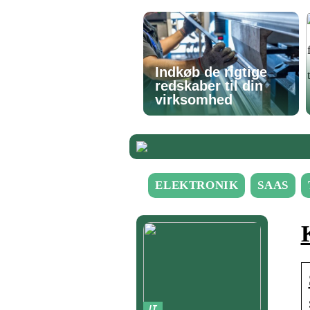
Indkøb de rigtige
redskaber til din
virksomhed
ELEKTRONIK
SAAS
IT