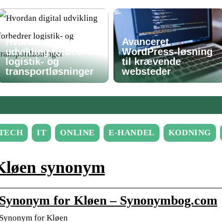
Hvordan digital
Avanceret
udvikling forbedrer
WordPress-løsning
logistik- og
til krævende
transportløsninger
websteder
TECH
IT
ONLINE
E-HANDEL
KODNING
Kløen synonym
Synonym for Kløen – Synonymbog.com
Synonym for Kløen