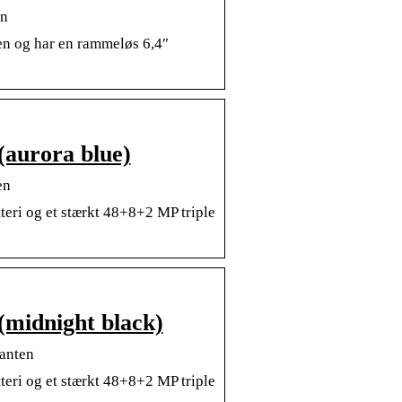
en
en og har en rammeløs 6,4″
aurora blue)
en
eri og et stærkt 48+8+2 MP triple
midnight black)
anten
eri og et stærkt 48+8+2 MP triple