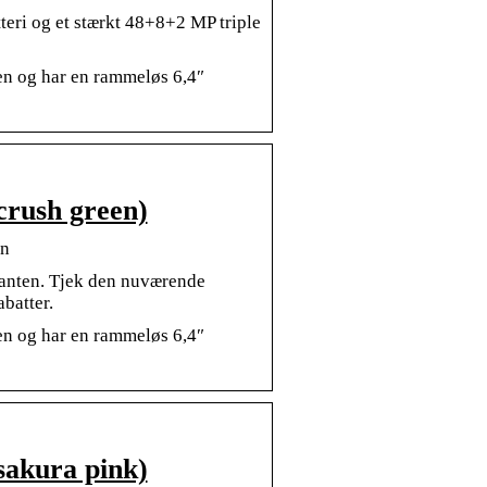
eri og et stærkt 48+8+2 MP triple
en og har en rammeløs 6,4″
crush green)
en
ganten. Tjek den nuværende
batter.
en og har en rammeløs 6,4″
sakura pink)