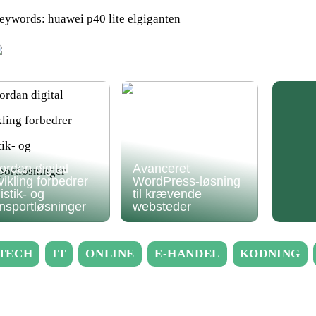
eywords: huawei p40 lite elgiganten
ordan digital
Avanceret
vikling forbedrer
WordPress-løsning
istik- og
til krævende
ansportløsninger
websteder
TECH
IT
ONLINE
E-HANDEL
KODNING