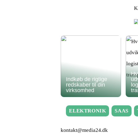
K
Hv
Indkøb de rigtige
ud
redskaber til din
log
virksomhed
tr
ELEKTRONIK
SAAS
kontakt@media24.dk