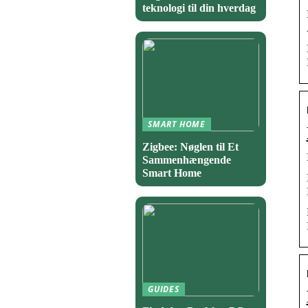
teknologi til din hverdag
SMART HOME
Zigbee: Nøglen til Et
Sammenhængende
Smart Home
GUIDES