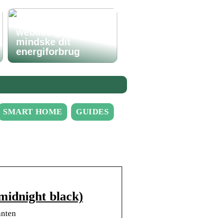
Hvordan godt
webdesign kan
mindske dit
energiforbrug
SMART HOME
GUIDES
midnight black)
anten