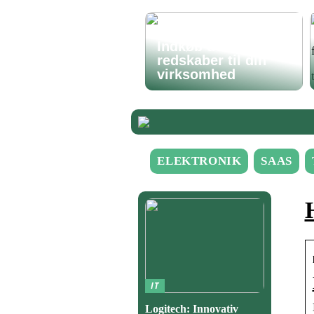
Indkøb de rigtige
redskaber til din
virksomhed
ELEKTRONIK
SAAS
IT
Logitech: Innovativ