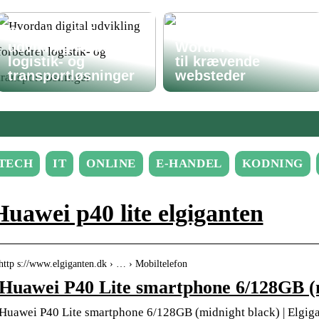
Hvordan digital
Avanceret
udvikling forbedrer
WordPress-løsning
logistik- og
til krævende
transportløsninger
websteder
TECH
IT
ONLINE
E-HANDEL
KODNING
Huawei p40 lite elgiganten
http s://www.elgiganten.dk › … › Mobiltelefon
Huawei P40 Lite smartphone 6/128GB (
Huawei P40 Lite smartphone 6/128GB (midnight black) | Elgig