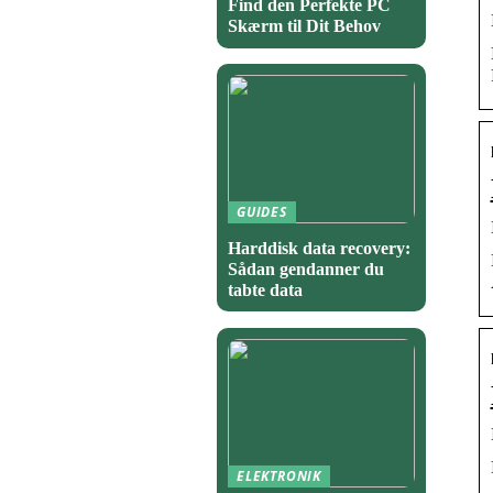
Find den Perfekte PC
Skærm til Dit Behov
GUIDES
Harddisk data recovery:
Sådan gendanner du
tabte data
ELEKTRONIK