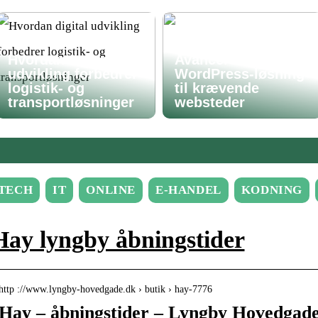
Hvordan digital
Avanceret
udvikling forbedrer
WordPress-løsning
logistik- og
til krævende
transportløsninger
websteder
TECH
IT
ONLINE
E-HANDEL
KODNING
Hay lyngby åbningstider
http ://www.lyngby-hovedgade.dk › butik › hay-7776
Hay – åbningstider – Lyngby Hovedgade