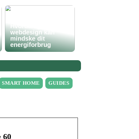
Hvordan godt
webdesign kan
mindske dit
energiforbrug
SMART HOME
GUIDES
 60