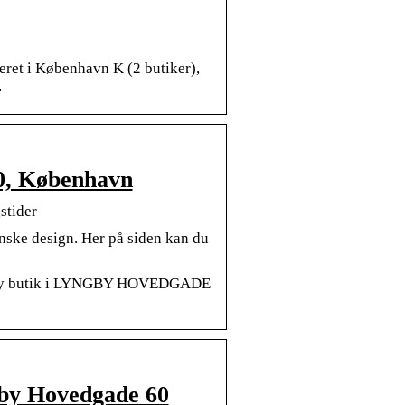
eret i København K (2 butiker),
…
, København
tider
nske design. Her på siden kan du
…
r Hay butik i LYNGBY HOVEDGADE
by Hovedgade 60