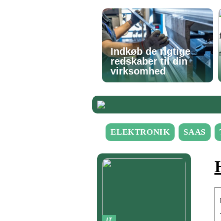
Indkøb de rigtige
redskaber til din
virksomhed
ELEKTRONIK
SAAS
IT