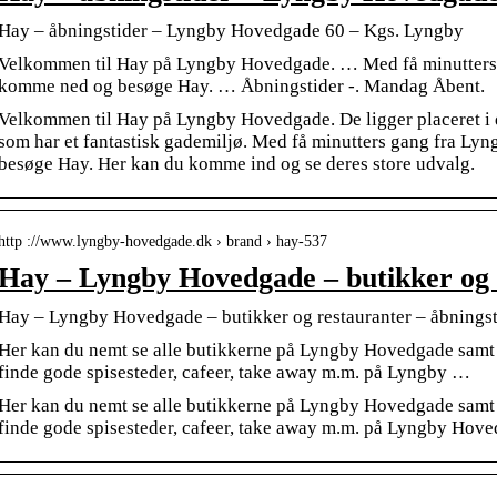
Hay – åbningstider – Lyngby Hovedgade 60 – Kgs. Lyngby
Velkommen til Hay på Lyngby Hovedgade. … Med få minutters g
komme ned og besøge Hay. … Åbningstider -. Mandag Åbent.
Velkommen til Hay på Lyngby Hovedgade. De ligger placeret i d
som har et fantastisk gademiljø. Med få minutters gang fra Ly
besøge Hay. Her kan du komme ind og se deres store udvalg.
http ://www.lyngby-hovedgade.dk › brand › hay-537
Hay – Lyngby Hovedgade – butikker og 
Hay – Lyngby Hovedgade – butikker og restauranter – åbningst
Her kan du nemt se alle butikkerne på Lyngby Hovedgade samt 
finde gode spisesteder, cafeer, take away m.m. på Lyngby …
Her kan du nemt se alle butikkerne på Lyngby Hovedgade samt 
finde gode spisesteder, cafeer, take away m.m. på Lyngby Hov