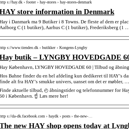
http s://hay.dk › footer › hay-stores › hay-stores-denmark
HAY store information in Denmark
Hay i Danmark ma 9 Butiker i 8 Towns. De fleste af dem er plac
Aalborg C (1 butiker), Aarhus C (1 butiker), Frederiksberg (1 
http s://www.tiendeo.dk › butikker › Kongens-Lyngby
Hay butik – LYNGBY HOVEDGADE 60
Hay København, LYNGBY HOVEDGADE 60 | Tilbud og åbnings
Hos Bahne finder du en hel afdeling kun dedikeret til HAY’s da
finde alt fra HAY’s smukke univers, uanset om det er møbler, 
Finde aktuelle tilbud, ◴ åbningstider og telefonnummer fo
60 i København. ☝ Læs mere her!
http s://da-dk.facebook.com › haydk › posts › the-new-…
The new HAY shop opens today at Lyng