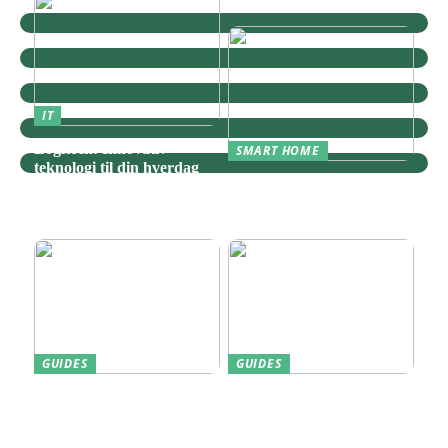
IT
Logitech: Innovativ
SMART HOME
teknologi til din hverdag
Zigbee: Nøglen til Et
Sammenhængende Smart
Home
GUIDES
GUIDES
Find den Perfekte PC
Harddisk data recovery:
Skærm til Dit Behov
Sådan gendanner du tabte
data