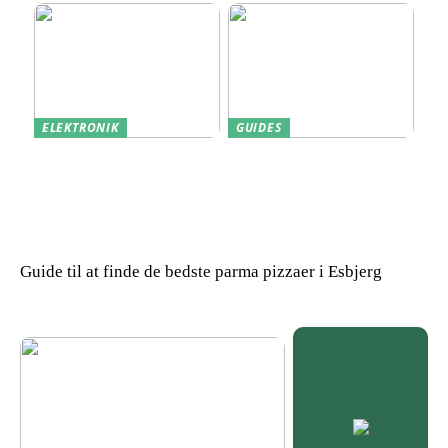
ELEKTRONIK
GUIDES
Derfor kan det være en
Indkøb de rigtige
god idé at købe din næste
redskaber til din
bærbare computer brugt
virksomhed
Guide til at finde de bedste parma pizzaer i Esbjerg