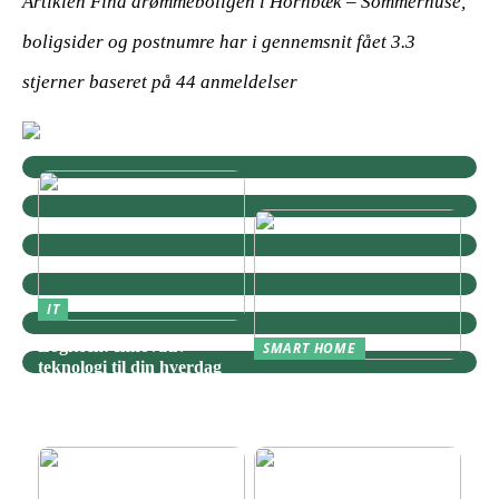
Artiklen Find drømmeboligen i Hornbæk – Sommerhuse,
boligsider og postnumre har i gennemsnit fået
3.3
stjerner baseret på
44
anmeldelser
IT
Logitech: Innovativ
SMART HOME
teknologi til din hverdag
Zigbee: Nøglen til Et
Sammenhængende Smart
Home