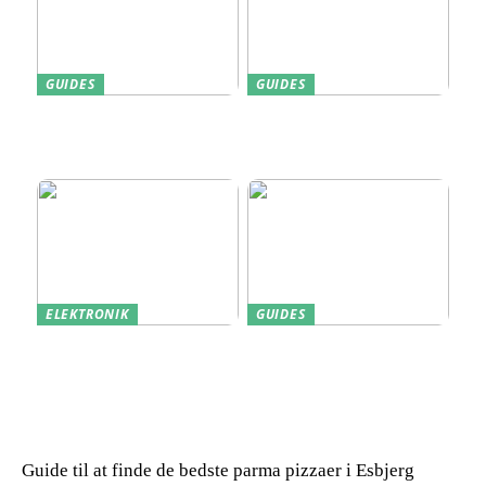
GUIDES
GUIDES
Find den Perfekte PC
Harddisk data recovery:
Skærm til Dit Behov
Sådan gendanner du tabte
data
ELEKTRONIK
GUIDES
Derfor kan det være en
Indkøb de rigtige
god idé at købe din næste
redskaber til din
bærbare computer brugt
virksomhed
Guide til at finde de bedste parma pizzaer i Esbjerg