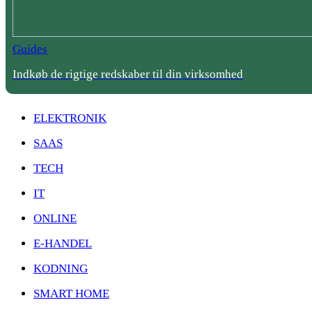
Guides
Indkøb de rigtige redskaber til din virksomhed
ELEKTRONIK
SAAS
TECH
IT
ONLINE
E-HANDEL
KODNING
SMART HOME