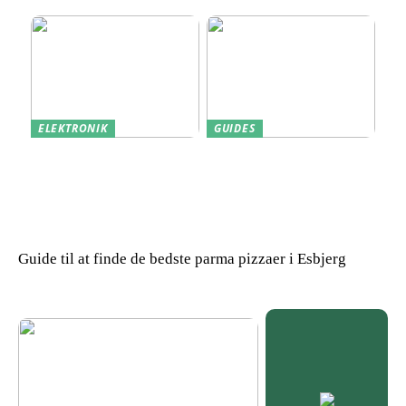
data
ELEKTRONIK
GUIDES
Derfor kan det være en
Indkøb de rigtige
god idé at købe din næste
redskaber til din
bærbare computer brugt
virksomhed
Guide til at finde de bedste parma pizzaer i Esbjerg