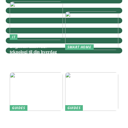
IT
Logitech: Innovativ
SMART HOME
teknologi til din hverdag
Zigbee: Nøglen til Et
Sammenhængende Smart
Home
GUIDES
GUIDES
Find den Perfekte PC
Harddisk data recovery:
Skærm til Dit Behov
Sådan gendanner du tabte